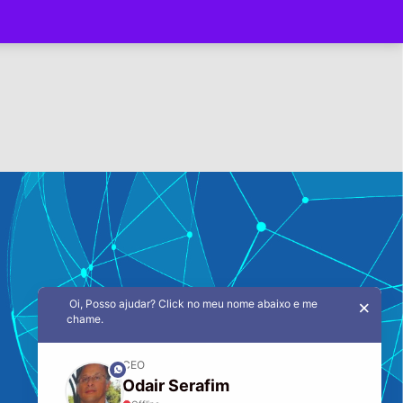
Oi, Posso ajudar? Click no meu nome abaixo e me
×
chame.
CEO
phone
Odair Serafim