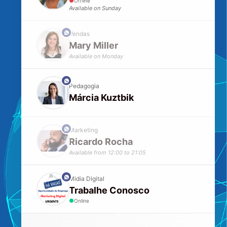
Offline
Available on Sunday
phone
Vendas
Mary Miller
Available on Monday
phone
Pedagogia
Márcia Kuztbik
phone
Marketing
Ricardo Rocha
Available from 12:00 to 21:05
phone
Midia Digital
Trabalhe Conosco
Online