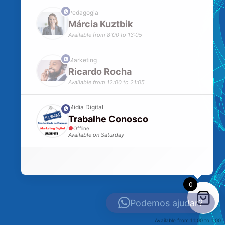
phone
Pedagogia
Márcia Kuztbik
Available from 8:00 to 13:05
phone
Marketing
Ricardo Rocha
Available from 12:00 to 21:05
Midia Digital
phone
Trabalhe Conosco
Offline
Available on Saturday
Gostaria de informações!
0
Podemos ajudar?
Available from 11:00 to 1:00