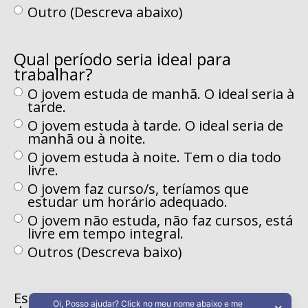
Outro (Descreva abaixo)
Qual período seria ideal para
trabalhar?
O jovem estuda de manhã. O ideal seria à
tarde.
O jovem estuda à tarde. O ideal seria de
manhã ou à noite.
O jovem estuda à noite. Tem o dia todo
livre.
O jovem faz curso/s, teríamos que
estudar um horário adequado.
O jovem não estuda, não faz cursos, está
livre em tempo integral.
Outros (Descreva baixo)
Escreva algo relevante ou que gostaria de
Oi, Posso ajudar? Click no meu nome abaixo e me