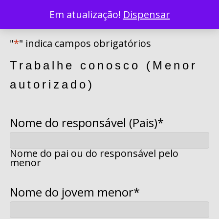
Em atualização!
Dispensar
A. Colaborador Menor
"
*
" indica campos obrigatórios
Trabalhe conosco (Menor
autorizado)
Nome do responsável (Pais)
*
Nome
Nome do pai ou do responsável pelo
menor
Nome do jovem menor
*