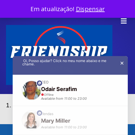
InÍcio
Em atualização!
Dispensar
Facebook
Twitter
Linkedin
Youtube
Instagram
Tiktok
X-twitter
Me
Oi, Posso ajudar? Click no meu nome abaixo e me
×
chame.
CEO
phone
Odair Serafim
Offline
Available from 11:00 to 23:00
1. Gramática Básica A-1
phone
Vendas
Mary Miller
Available from 11:00 to 23:00