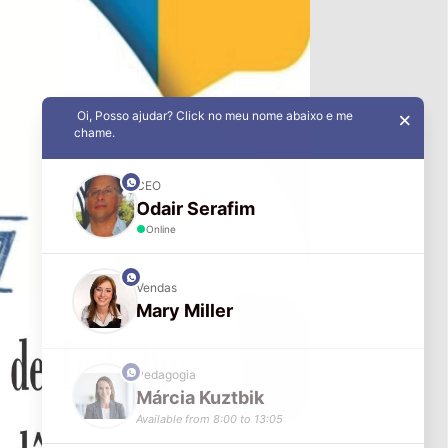
Oi, Posso ajudar? Click no meu nome abaixo e me
×
chame.
phone
CEO
Odair Serafim
Online
phone
Vendas
Mary Miller
phone
Pedagogia
Márcia Kuztbik
Available from 8:00 to 13:05