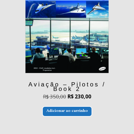
Aviação – Pilotos /
Book 2
O
O
R$
350,00
R$
230,00
preço
preço
original
atual
era:
é:
Adicionar ao carrinho
R$ 350,00.
R$ 230,00.