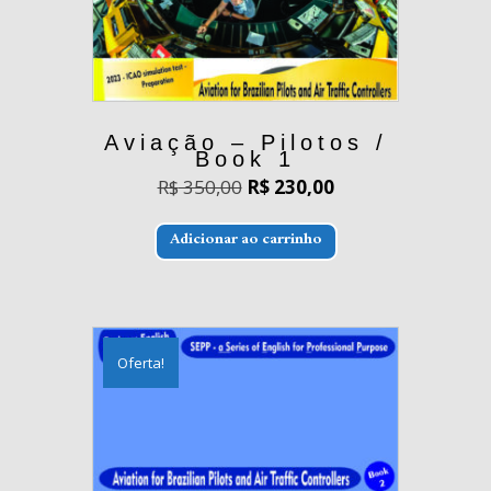
Aviação – Pilotos /
Book 1
O
O
R$
350,00
R$
230,00
preço
preço
original
atual
era:
é:
Adicionar ao carrinho
R$ 350,00.
R$ 230,00.
Oferta!