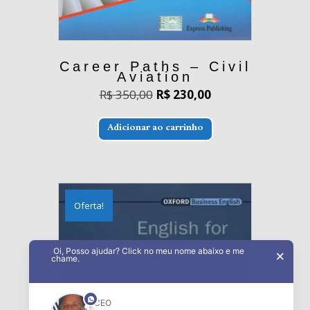
Career Paths – Civil
Aviation
O
O
R$
350,00
R$
230,00
preço
preço
original
atual
era:
é:
Adicionar ao carrinho
R$ 350,00.
R$ 230,00.
Oferta!
Oi, Posso ajudar? Click no meu nome abaixo e me
×
chame.
phone
CEO