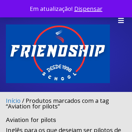
InÍcio
Em atualização!
Dispensar
Facebook
Twitter
Linkedin
Youtube
Instagram
Tiktok
X-twitter
Me
Início
/ Produtos marcados com a tag
“Aviation for pilots”
Aviation for pilots
Inglês para os que desejam ser pilotos de