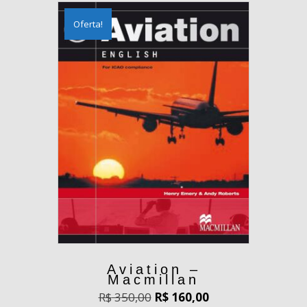
Oferta!
Aviation –
Macmillan
O
O
R$
350,00
R$
160,00