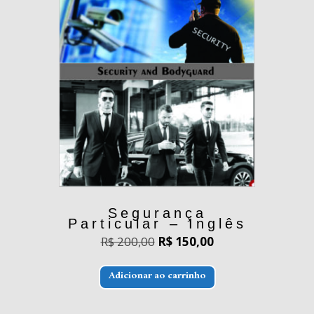
Segurança
Particular – Inglês
O
O
R$
200,00
R$
150,00
preço
preço
original
atual
era:
é:
Adicionar ao carrinho
R$ 200,00.
R$ 150,00.