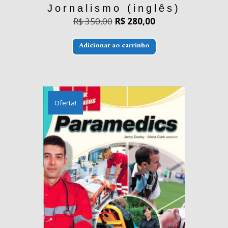
Jornalismo (inglês)
O
O
R$
350,00
R$
280,00
preço
preço
original
atual
era:
é:
Adicionar ao carrinho
R$ 350,00.
R$ 280,00.
Oferta!