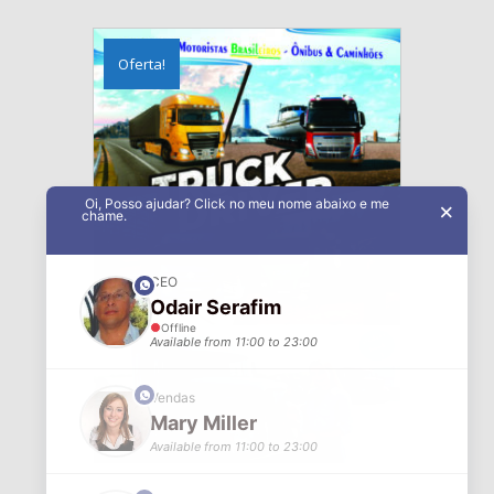
Oferta!
Oi, Posso ajudar? Click no meu nome abaixo e me
×
chame.
CEO
phone
Odair Serafim
Offline
Available from 11:00 to 23:00
phone
Vendas
Mary Miller
Available from 11:00 to 23:00