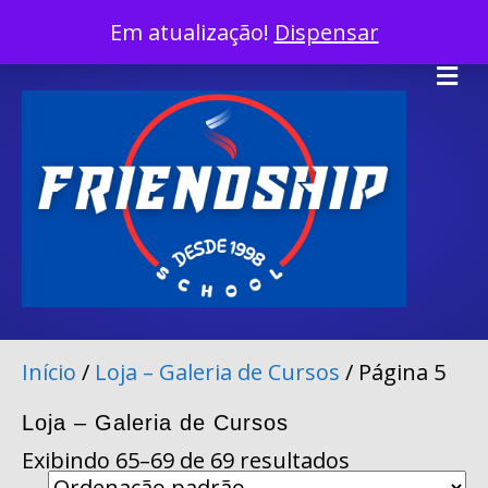
InÍcio
Em atualização!
Dispensar
Facebook
Twitter
Linkedin
Youtube
Instagram
Tiktok
X-twitter
Me
Início
/
Loja – Galeria de Cursos
/ Página 5
Loja – Galeria de Cursos
Exibindo 65–69 de 69 resultados