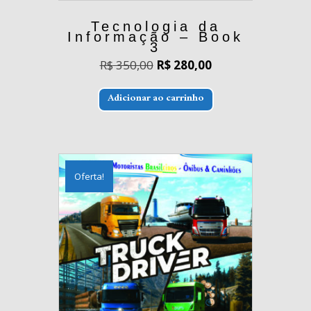
Tecnologia da
Informação – Book
3
O
O
R$
350,00
R$
280,00
preço
preço
original
atual
era:
é:
Adicionar ao carrinho
R$ 350,00.
R$ 280,00.
Oferta!