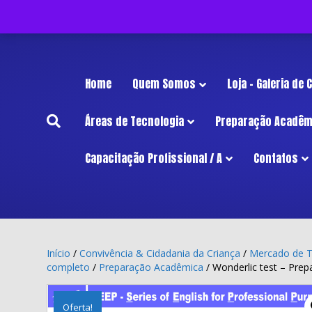
InÍcio
Home
Quem Somos
Loja – Galeria de
Áreas de Tecnologia
Preparação Acadêm
Capacitação Profissional / A
Contatos
Início
/
Convivência & Cidadania da Criança
/
Mercado de T
completo
/
Preparação Acadêmica
/ Wonderlic test – Prep
Oferta!