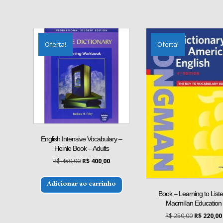
Oferta!
Oferta!
English Intensive Vocabulary –
Heinle Book – Adults
O
O
R$
450,00
R$
400,00
preço
preço
original
atual
Adicionar ao carrinho
era:
é:
Book – Learning to Liste
R$ 450,00.
R$ 400,00.
Macmillan Education
O
R$
250,00
R$
220,00