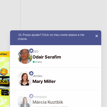
Oi, Posso ajudar? Click no meu nome abaixo e me
×
chame.
phone
CEO
Odair Serafim
Online
phone
Vendas
Mary Miller
phone
Pedagogia
Márcia Kuztbik