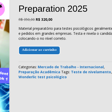
Preparation 2025
O
O
R$
350,00
R$
320,00
preço
preço
Material preparatório para testes psicológicos geralmente
original
atual
e pedidos em grandes empresas. Testa e nivela o candid
era:
é:
colocando-o no nível correto.
R$ 350,00.
R$ 320,00.
Wonderlic
Adicionar ao carrinho
test
-
Preparation
Categorias:
Mercado de Trabalho - Internacional
,
2025
Preparação Acadêmica
Tags:
Teste de nivelamento
,
quantidade
Wonderlic test psicológico