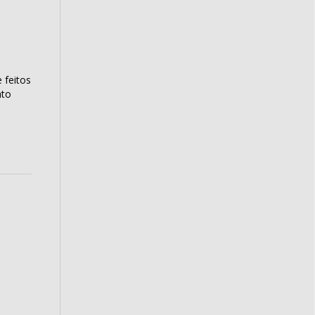
 feitos
ato