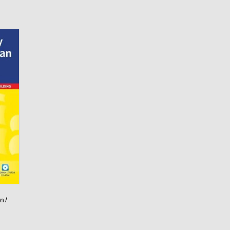
n /
O