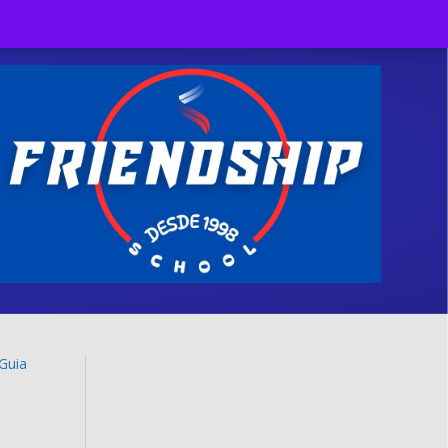
Facebook
Twitter
Linkedin
Youtube
Instagram
Tiktok
X-twitter
Guia