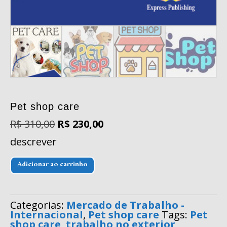
Pet shop care
O
O
R$
310,00
R$
230,00
preço
preço
descrever
original
atual
era:
é:
Pet
R$ 310,00.
R$ 230,00.
Adicionar ao carrinho
shop
care
quantidade
Categorias:
Mercado de Trabalho -
Internacional
,
Pet shop care
Tags:
Pet
shop care
,
trabalho no exterior