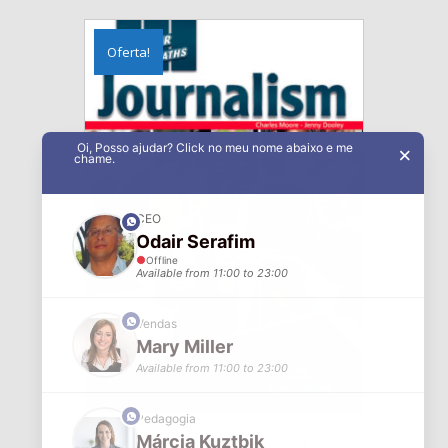
Oferta!
Oi, Posso ajudar? Click no meu nome abaixo e me
×
chame.
CEO
phone
Odair Serafim
Offline
Available from 11:00 to 23:00
phone
Vendas
Mary Miller
Available from 11:00 to 23:00
phone
Pedagogia
Márcia Kuztbik