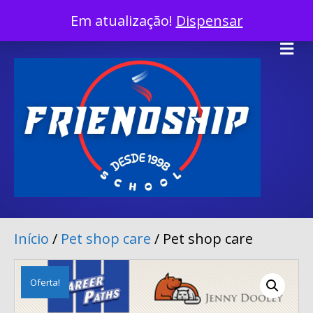
InÍcio
Em atualização!
Dispensar
Facebook
Twitter
Linkedin
Youtube
Instagram
Tiktok
X-twitter
Me
Início
/
Pet shop care
/ Pet shop care
Oferta!