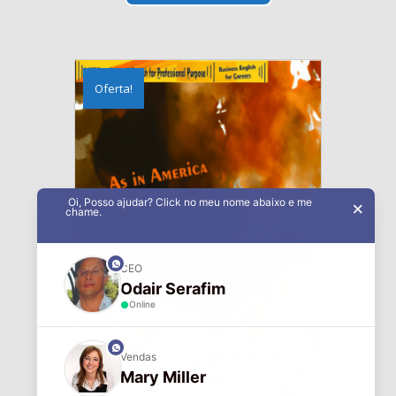
R$ 250,00.
R$ 150,00.
Oferta!
Oi, Posso ajudar? Click no meu nome abaixo e me
×
chame.
phone
CEO
Odair Serafim
Online
phone
Vendas
Mary Miller