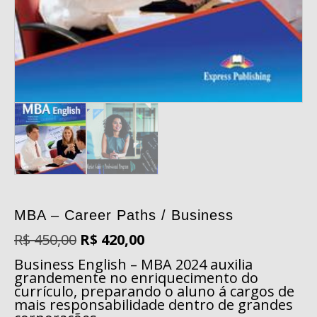
MBA – Career Paths / Business
O
O
R$
450,00
R$
420,00
preço
preço
Business English – MBA 2024 auxilia
original
atual
grandemente no enriquecimento do
era:
é:
currículo, preparando o aluno á cargos de
R$ 450,00.
R$ 420,00.
mais responsabilidade dentro de grandes