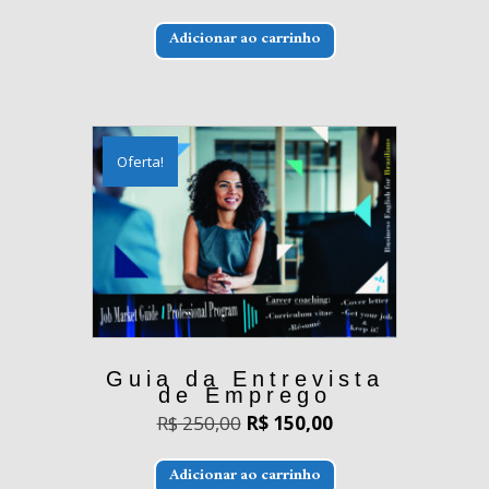
preço
preço
original
atual
era:
é:
Adicionar ao carrinho
R$ 299,00.
R$ 250,00.
Oferta!
Guia da Entrevista
de Emprego
O
O
R$
250,00
R$
150,00
preço
preço
original
atual
era:
é:
Adicionar ao carrinho