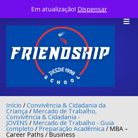
InÍcio
Em atualização!
Dispensar
Facebook
Twitter
Linkedin
Youtube
Instagram
Tiktok
X-twitter
Me
Início
/
Convivência & Cidadania da
Criança
/
Mercado de Trabalho,
Convivência & Cidadania -
JOVENS
/
Mercado de Trabalho - Guia
completo
/
Preparação Acadêmica
/ MBA –
Career Paths / Business