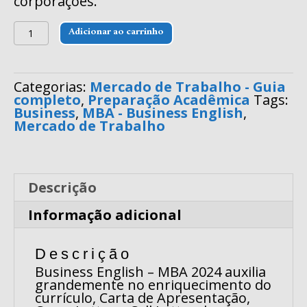
corporações.
MBA
Adicionar ao carrinho
-
Career
Paths
/
Categorias:
Mercado de Trabalho - Guia
Business
completo
,
Preparação Acadêmica
Tags:
quantidade
Business
,
MBA - Business English
,
Mercado de Trabalho
Descrição
Informação adicional
Descrição
Business English – MBA 2024 auxilia
grandemente no enriquecimento do
currículo, Carta de Apresentação,