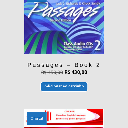
Passages – Book 2
O
O
R$
450,00
R$
430,00
preço
preço
original
atual
era:
é:
Adicionar ao carrinho
R$ 450,00.
R$ 430,00.
Oferta!