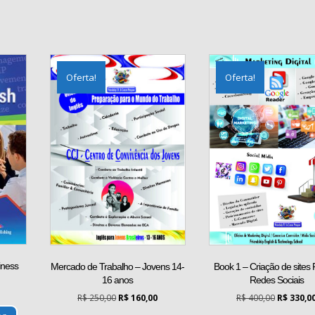
Oferta!
Oferta!
iness
Mercado de Trabalho – Jovens 14-
Book 1 – Criação de sites
16 anos
Redes Sociais
O
preço
O
O
O
R$
250,00
R$
160,00
R$
400,00
R$
330,0
atual
preço
preço
preço