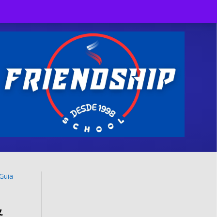
Facebook
Twitter
Linkedin
Youtube
Instagram
Tiktok
X-twitter
Guia
&