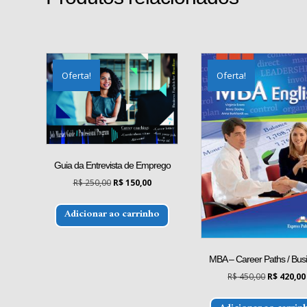
Oferta!
Oferta!
Guia da Entrevista de Emprego
O
O
R$
250,00
R$
150,00
preço
preço
original
atual
Adicionar ao carrinho
era:
é:
R$ 250,00.
R$ 150,00.
MBA – Career Paths / Bus
O
R$
450,00
R$
420,00
preço
original