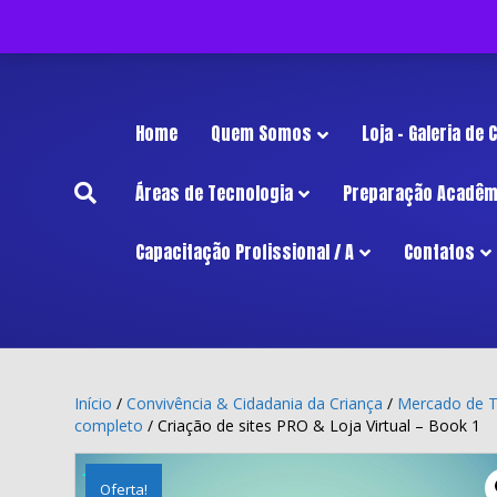
InÍcio
Home
Quem Somos
Loja – Galeria de
Áreas de Tecnologia
Preparação Acadêm
Capacitação Profissional / A
Contatos
Início
/
Convivência & Cidadania da Criança
/
Mercado de T
completo
/ Criação de sites PRO & Loja Virtual – Book 1
Oferta!