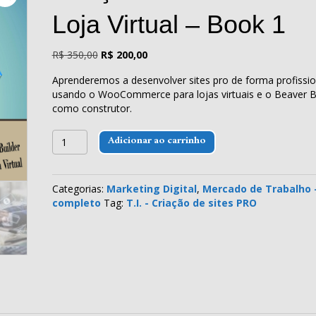
Loja Virtual – Book 1
O
O
R$
350,00
R$
200,00
preço
preço
Aprenderemos a desenvolver sites pro de forma profissio
original
atual
usando o WooCommerce para lojas virtuais e o Beaver B
era:
é:
como construtor.
R$ 350,00.
R$ 200,00.
Criação
Adicionar ao carrinho
de
sites
PRO
Categorias:
Marketing Digital
,
Mercado de Trabalho 
&
completo
Tag:
T.I. - Criação de sites PRO
Loja
Virtual
-
Book
1
quantidade