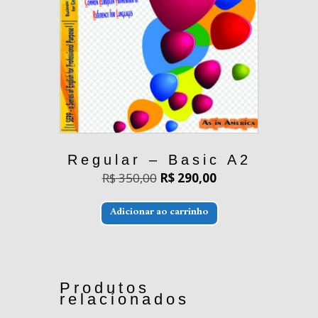
Regular – Basic A2
O
O
R$
350,00
R$
290,00
preço
preço
original
atual
era:
é:
Adicionar ao carrinho
R$ 350,00.
R$ 290,00.
Produtos
relacionados