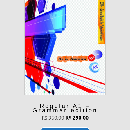
Regular A1 –
Grammar edition
O
O
R$
350,00
R$
290,00
preço
preço
original
atual