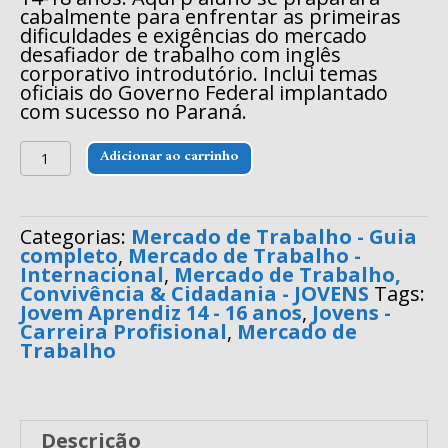
cabalmente para enfrentar as primeiras
dificuldades e exigências do mercado
desafiador de trabalho com inglês
corporativo introdutório. Inclui temas
oficiais do Governo Federal implantado
com sucesso no Paraná.
Mercado
Adicionar ao carrinho
de
Trabalho
-
Jovens
Categorias:
Mercado de Trabalho - Guia
14-
completo
,
Mercado de Trabalho -
16
Internacional
,
Mercado de Trabalho,
anos
Convivência & Cidadania - JOVENS
Tags:
quantidade
Jovem Aprendiz 14 - 16 anos
,
Jovens -
Carreira Profisional
,
Mercado de
Trabalho
Descrição