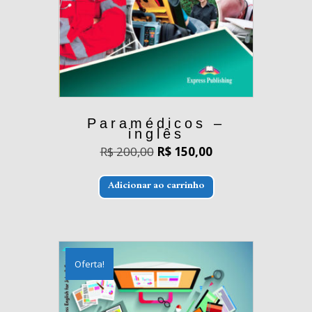
Paramédicos –
inglês
O
O
R$
200,00
R$
150,00
preço
preço
original
atual
era:
é:
Adicionar ao carrinho
R$ 200,00.
R$ 150,00.
Oferta!