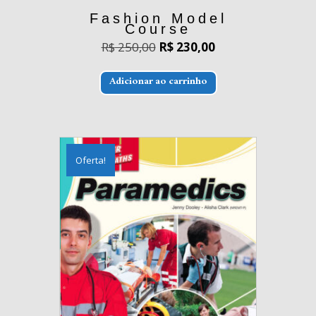
Fashion Model
Course
O
O
R$
250,00
R$
230,00
preço
preço
original
atual
era:
é:
Adicionar ao carrinho
R$ 250,00.
R$ 230,00.
Oferta!