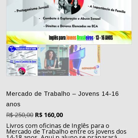
Mercado de Trabalho – Jovens 14-16
anos
O
O
R$
250,00
R$
160,00
preço
preço
Livros com oficinas de Inglês para o
original
atual
Mercado de Trabalho entre os jovens dos
era:
é:
14-18 anos. Aqui p aluno se praparará
R$ 250,00.
R$ 160,00.